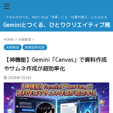
スキルゼロでも、AIがいれば「作家」にも「仕事の達人」にもなれる
Geminiとつくる、ひとりクリエイティブ局
HOME
>
AI実験室
>
AI実験室
業務効率化部
【神機能】Gemini「Canvas」で資料作成
やサムネ作成が超効率化
2026年1月3日